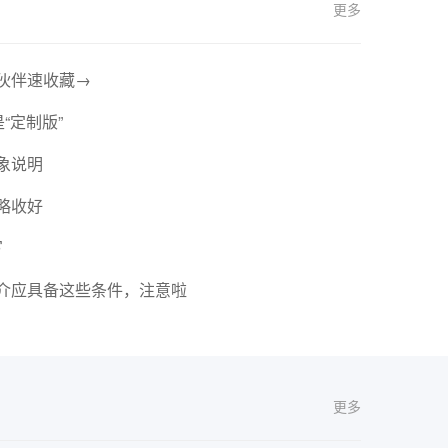
更多
伙伴速收藏→
“定制版”
象说明
略收好
写
介应具备这些条件，注意啦
更多