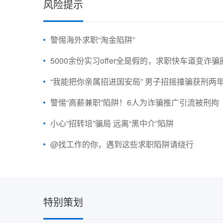
风险提示
警惕海外求职“淘金陷阱”
5000余份实习offer全是假的，求职快车道变诈骗
“我能把你亲属招进国安局” 男子招摇撞骗获刑两
警惕“高薪兼职”陷阱！6人为诈骗推广引流被刑拘
小心“招转培”骗局 远离“黑中介”陷阱
@找工作的你，遇到这些求职陷阱请绕行
特别策划