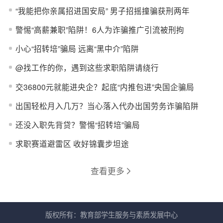
“我能把你亲属招进国安局” 男子招摇撞骗获刑两年
警惕“高薪兼职”陷阱！6人为诈骗推广引流被刑拘
小心“招转培”骗局 远离“黑中介”陷阱
@找工作的你，遇到这些求职陷阱请绕行
交36800元就能进央企？起底“内推包进”央国企骗局
出国轻松月入几万？当心落入代办出国劳务诈骗陷阱
还没入职先背贷？警惕“招转培”骗局
求职赛道避雷区 收好锦囊步坦途
查看更多
版权所有：
教育部学生服务与素质发展中心